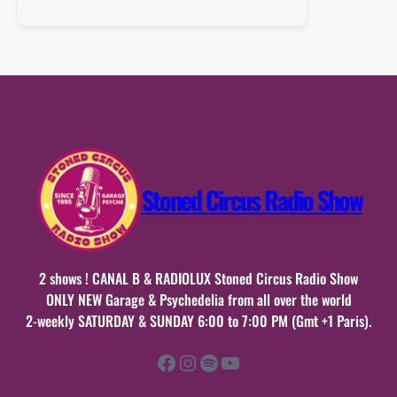
Playlist
:
Special
Latin
Psychedelic
Rock
2
–
Août
Stoned Circus Radio Show
2018
2 shows ! CANAL B & RADIOLUX Stoned Circus Radio Show
ONLY NEW Garage & Psychedelia from all over the world
2-weekly SATURDAY & SUNDAY 6:00 to 7:00 PM (Gmt +1 Paris).
Facebook
Instagram
Spotify
YouTube