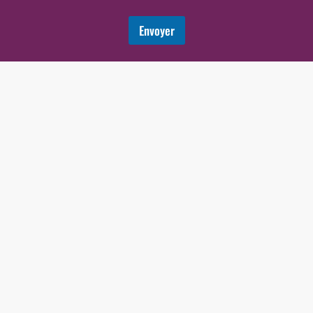
u
Envoyer