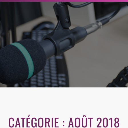
r
c
h
e
r
CATÉGORIE :
AOÛT 2018