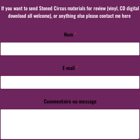
If you want to send Stoned Circus materials for review (vinyl, CD digital
download all welcome), or anything else please contact me here
Nom
*
C
o
m
m
e
n
E-mail
*
t
a
i
r
e
Commentaire ou message
E
-
m
a
i
l
o