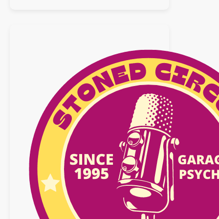
:
Special
Latin
Psychedelic
Rock
3
–
Août
2018