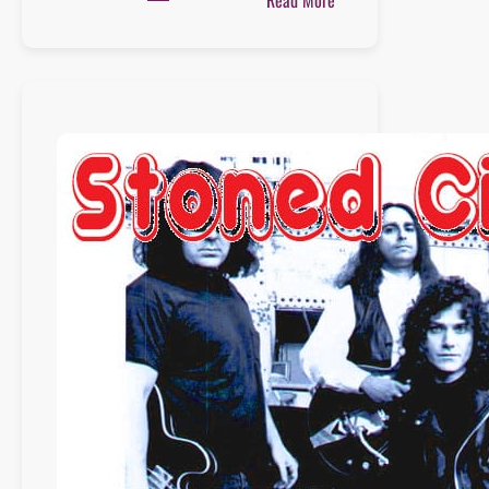
Playlist
:
28
novembre
2020
–
SPECIAL
CHESTERFIELD
KINGS