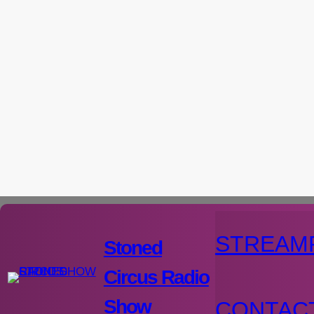
Aller
au
contenu
STREAM
Stoned
Circus Radio
Show
CONTAC