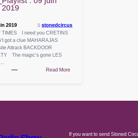
Playlist : 09 juin
2019
uin 2019
stonedcircus
 TIMES I need you CRETINS
’t got a clue MAHARAJAS
ite Attrack BACKDOOR
TY The magic’s gone LES
 …
:
Read More
Playlist
:
09
juin
2019
If you want to send Stoned Circu
 Radio Show