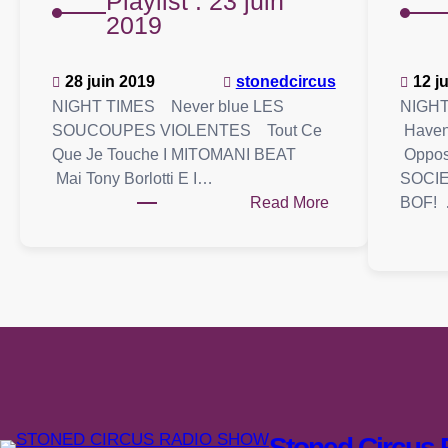
Playlist : 23 juin
2019
28 juin 2019
stonedcircus
12 j
NIGHT TIMES Never blue LES
NIGHT
SOUCOUPES VIOLENTES Tout Ce
Haven
Que Je Touche I MITOMANI BEAT
Oppos
Mai Tony Borlotti E I…
SOCIE
:
Read More
BOF!
Playlist
:
23
juin
2019
Stoned Circus