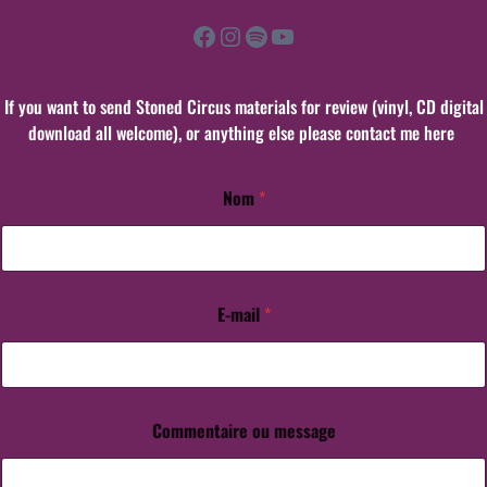
Facebook
Instagram
Spotify
YouTube
If you want to send Stoned Circus materials for review (vinyl, CD digital
download all welcome), or anything else please contact me here
Nom
*
*
N
o
m
E
-
E-mail
*
m
a
i
l
Commentaire ou message