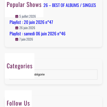
h
0
Popular Shows
Playlist : 04 juillet 2026 – BEST OF ALBUMS / SINGLES
2
– n°48
6
5 juillet 2026
n
Playlist : 20 juin 2026 n°47
°
26 juin 2026
4
Playlist : samedi 06 juin 2026 n°46
6
7 juin 2026
Categories
Catégories
Follow Us