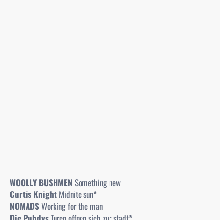
WOOLLY BUSHMEN
Something new
Curtis Knight
Midnite sun
*
NOMADS
Working for the man
Die Puhdys
Turen offnen sich zur stadt
*