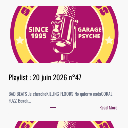
P
l
a
y
l
i
s
t
:
0
4
Playlist : 20 juin 2026 n°47
j
u
BAD BEATS Je chercheKILLING FLOORS No quierro nadaCORAL
i
FUZZ Beach…
l
Read More
l
:
e
P
t
l