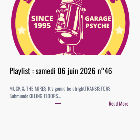
2
a
0
y
2
l
6
i
–
s
B
t
E
:
S
2
T
0
Playlist : samedi 06 juin 2026 n°46
O
j
F
u
A
MUCK & THE MIRES It’s gonna be alrightTRANSISTORS
i
L
SubmundoKILLING FLOORS…
n
B
Read More
2
U
:
0
M
P
2
S
l
6
/
a
n
S