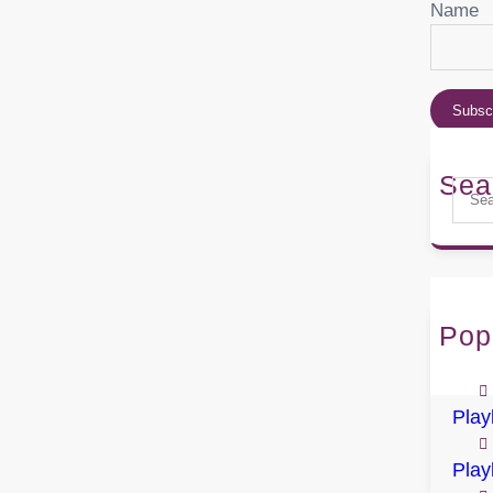
Name
Sea
S
e
a
r
c
h
Pop
Play
ALB
Play
Play