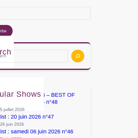
rch
ular Shows
list : 04 juillet 2026 – BEST OF
UMS / SINGLES – n°48
5 juillet 2026
list : 20 juin 2026 n°47
26 juin 2026
list : samedi 06 juin 2026 n°46