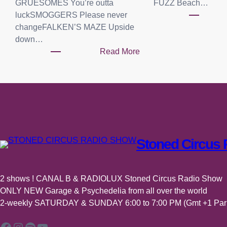
GRUESOMES You’re outta
FUZZ Beach…
luckSMOGGERS Please never
changeFALKEN’S MAZE Upside
down…
Read More
:
P
l
a
y
l
i
Stoned Circus
s
t
:
2 shows ! CANAL B & RADIOLUX Stoned Circus Radio Show
0
ONLY NEW Garage & Psychedelia from all over the world
4
2-weekly SATURDAY & SUNDAY 6:00 to 7:00 PM (Gmt +1 Pari
j
u
Facebook
Instagram
Spotify
YouTube