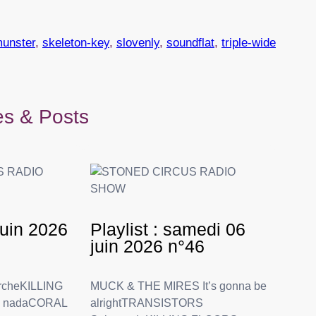
unster
, 
skeleton-key
, 
slovenly
, 
soundflat
, 
triple-wide
les & Posts
 juin 2026
Playlist : samedi 06
juin 2026 n°46
rcheKILLING
MUCK & THE MIRES It’s gonna be
o nadaCORAL
alrightTRANSISTORS