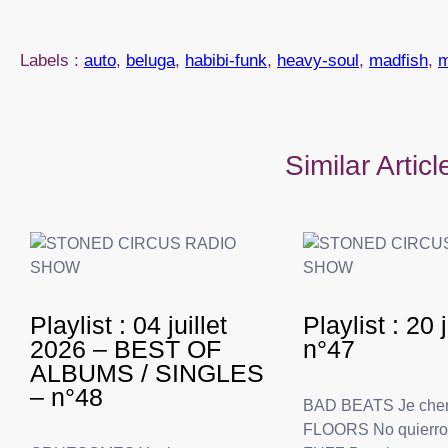
Labels :
auto
, 
beluga
, 
habibi-funk
, 
heavy-soul
, 
madfish
, 
m
Similar Artic
Playlist : 04 juillet
Playlist : 20
2026 – BEST OF
n°47
ALBUMS / SINGLES
– n°48
BAD BEATS Je che
FLOORS No quierr