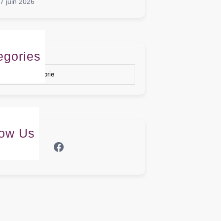
7 juin 2026
egories
gories
low Us
Facebook