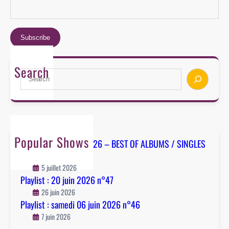
m
°
e
4
d
8
i
0
6
Search
S
j
e
u
a
i
r
n
c
2
h
0
Popular Shows
Playlist : 04 juillet 2026 – BEST OF ALBUMS / SINGLES
2
– n°48
6
5 juillet 2026
n
Playlist : 20 juin 2026 n°47
°
26 juin 2026
4
Playlist : samedi 06 juin 2026 n°46
6
7 juin 2026