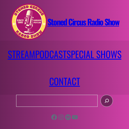
Aller
au
contenu
Stoned Circus Radio Show
STREAM
PODCAST
SPECIAL SHOWS
CONTACT
R
e
c
Facebook
Instagram
Spotify
YouTube
h
e