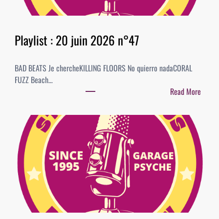
:
0
4
Playlist : 20 juin 2026 n°47
j
u
BAD BEATS Je chercheKILLING FLOORS No quierro nadaCORAL
i
FUZZ Beach…
l
Read More
l
:
e
P
t
l
2
a
0
y
2
l
6
i
–
s
B
t
E
:
S