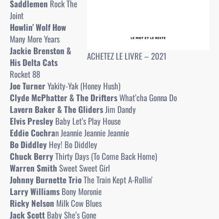
Saddlemen
Rock The
Joint
Howlin’ Wolf How
Many More Years
Jackie Brenston &
ACHETEZ LE LIVRE – 2021
His Delta Cats
Rocket 88
Joe Turner
Yakity-Yak (Honey Hush)
Clyde McPhatter & The Drifters
What’cha Gonna Do
Lavern Baker & The Gliders
Jim Dandy
Elvis Presley
Baby Let’s Play House
Eddie Cochra
n Jeannie Jeannie Jeannie
Bo Diddley
Hey! Bo Diddley
Chuck Berry
Thirty Days (To Come Back Home)
Warren Smith
Sweet Sweet Girl
Johnny Burnette Trio
The Train Kept A-Rollin’
Larry Williams
Bony Moronie
Ricky Nelson
Milk Cow Blues
Jack Scott
Baby She’s Gone