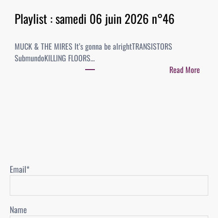
2
T
0
Playlist : samedi 06 juin 2026 n°46
O
j
F
u
A
MUCK & THE MIRES It’s gonna be alrightTRANSISTORS
i
L
SubmundoKILLING FLOORS…
n
B
Read More
2
U
:
0
M
P
2
S
l
6
/
a
n
S
y
°
I
l
4
N
i
7
G
s
L
Email*
t
E
:
S
s
–
Name
a
n