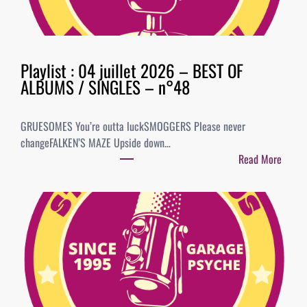
Playlist : 04 juillet 2026 – BEST OF
ALBUMS / SINGLES – n°48
GRUESOMES You’re outta luckSMOGGERS Please never
changeFALKEN’S MAZE Upside down…
Read More
:
P
l
a
y
l
i
s
t