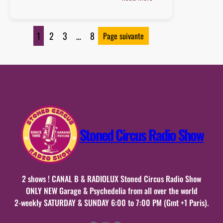
Playlist
:
13
1
2
3
…
8
Page suivante
septembre
2025
n°29
Stoned Circus Radio Show
2 shows ! CANAL B & RADIOLUX Stoned Circus Radio Show
ONLY NEW Garage & Psychedelia from all over the world
2-weekly SATURDAY & SUNDAY 6:00 to 7:00 PM (Gmt +1 Paris).