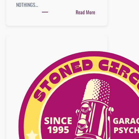
NOTHINGS…
:
Read More
Playlist
:
20
décembre
2025