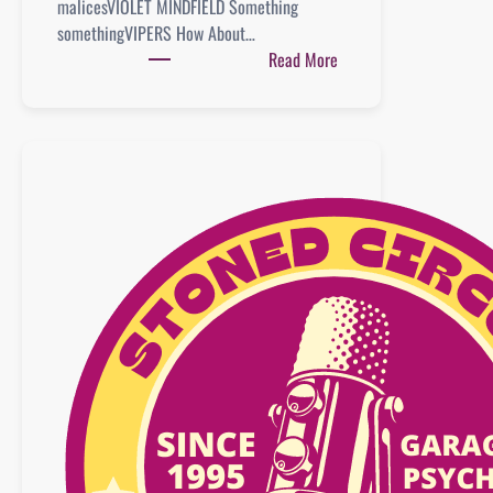
malicesVIOLET MINDFIELD Something
somethingVIPERS How About…
:
Read More
Playlist
:
04
juillet
2026
–
BEST
OF
ALBUMS
/
SINGLES
–
n°48