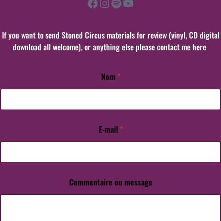
Facebook
Instagram
Spotify
YouTube
If you want to send Stoned Circus materials for review (vinyl, CD digital
download all welcome), or anything else please contact me here
Nom
*
E-mail
*
m
e
s
s
a
g
Commentaire ou message
e
N
o
m