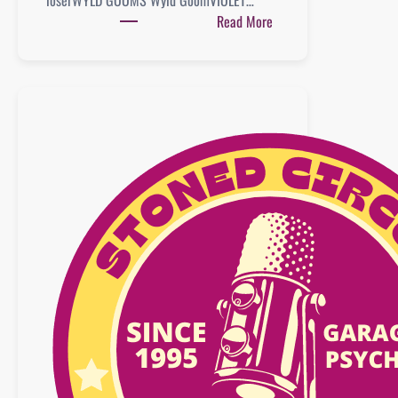
:
Read More
Playlist
:
06
décembre
2025
n°35