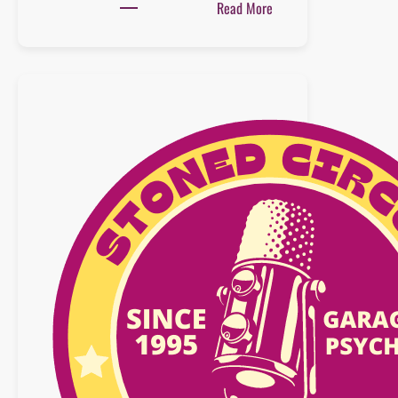
:
Read More
Playlist
:
22
novembre
2025