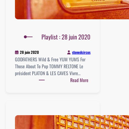
Playlist : 28 juin 2020
stonedcircus
28 juin 2020
GODFATHERS Wild & Free YUM YUMS For
Those About To Pop TOMMY RELTONE Le
président PLATON & LES CAVES Vivre…
:
Read More
Playlist
:
28
juin
2020