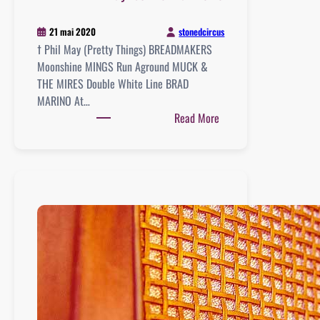
stonedcircus
21 mai 2020
† Phil May (Pretty Things) BREADMAKERS
Moonshine MINGS Run Aground MUCK &
THE MIRES Double White Line BRAD
MARINO At…
:
Read More
Playlist
:
16
mai
2020