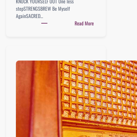
KNOCK YOURSELF OUT One less
stepSTRENGSBREW Be Myself
AgainSACRED…
:
Read More
Playlist
:
01
mars
2020