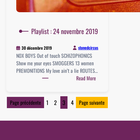
Playlist : 24 novembre 2019
stonedcircus
30 décembre 2019
NOX BOYS Out of touch SCHIZOPHONICS
Show me your eyes SMOGGERS 13 women
PREMONITIONS My love ain’t a lie ROUTES…
:
Read More
Playlist
:
24
1
2
3
4
Page précédente
Page suivante
novembre
2019