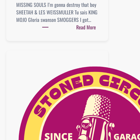
MISSING SOULS I’m gonna destroy that boy
SHEETAH & LES WEISSMULLER Tu sais KING
MOJO Gloria swanson SMOGGERS I got…
:
Read More
Playlist
:
20
mars
2016