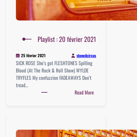
Playlist : 20 février 2021
stonedcircus
25 février 2021
SICK ROSE She’s got FLESHTONES Spilling
Blood (At The Rock & Roll Show) WYLDE
TRYFLES My confuzzion FADEAWAYS Don’t
tread…
:
Read More
Playlist
:
20
février
2021