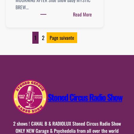
BREW…
:
Read More
Playlist
:
27
1
2
Page suivante
décembre
2015
Stoned Circus Radio Show
2 shows ! CANAL B & RADIOLUX Stoned Circus Radio Show
ONLY NEW Garage & Psychedelia from all over the world