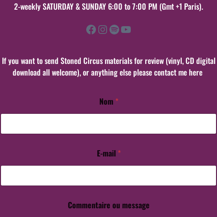
2-weekly SATURDAY & SUNDAY 6:00 to 7:00 PM (Gmt +1 Paris).
Facebook
Instagram
Spotify
YouTube
If you want to send Stoned Circus materials for review (vinyl, CD digital
download all welcome), or anything else please contact me here
Nom
*
*
C
o
m
m
e
E-mail
*
n
t
a
i
r
Commentaire ou message
e
C