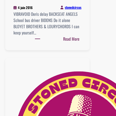
stonedcircus
4 juin 2016
VIBRAVOID Doris delay BACKSEAT ANGELS
School bus driver BIDONS Do it alone
BLOYET BROTHERS & LOURYCHORDS I can
keep yourself…
:
Read More
Playlist
:
29
mai
2016