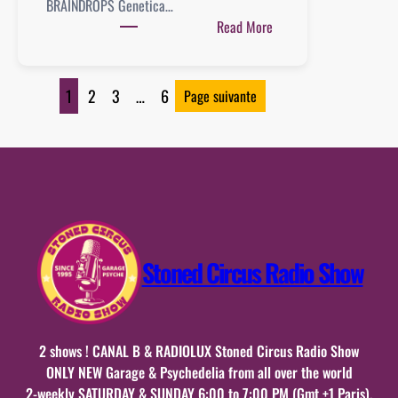
BRAINDROPS Genetica…
:
Read More
Playlist
n°13
:
1
2
3
…
6
Page suivante
26
octobre
2024
Stoned Circus Radio Show
2 shows ! CANAL B & RADIOLUX Stoned Circus Radio Show
ONLY NEW Garage & Psychedelia from all over the world
2-weekly SATURDAY & SUNDAY 6:00 to 7:00 PM (Gmt +1 Paris).