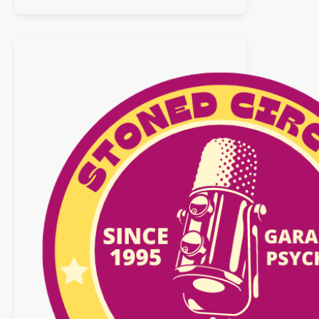
:
29
septembre
2025
n°30