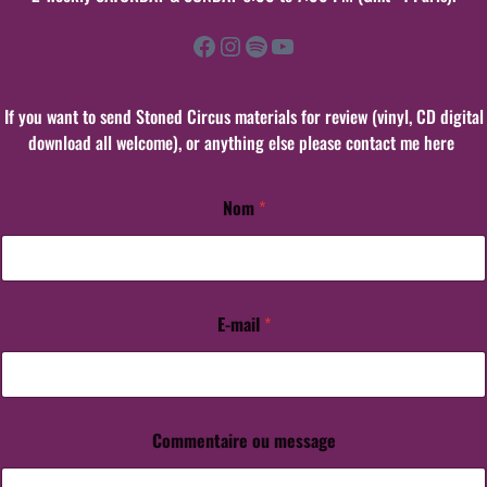
Facebook
Instagram
Spotify
YouTube
If you want to send Stoned Circus materials for review (vinyl, CD digital
download all welcome), or anything else please contact me here
Nom
*
*
*
E
-
m
a
E-mail
*
i
l
Commentaire ou message