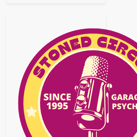
:
08
novembre
2025
n°33