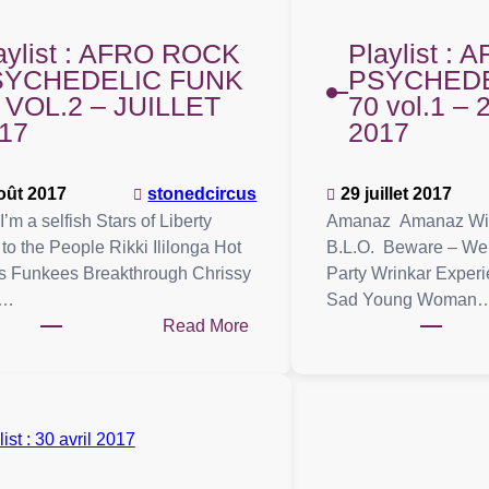
aylist : AFRO ROCK
Playlist :
SYCHEDELIC FUNK
PSYCHEDE
 VOL.2 – JUILLET
70 vol.1 – 2
17
2017
oût 2017
stonedcircus
29 juillet 2017
’m a selfish Stars of Liberty
Amanaz Amanaz Witc
to the People Rikki Ililonga Hot
B.L.O. Beware – We
s Funkees Breakthrough Chrissy
Party Wrinkar Exper
y…
Sad Young Woman
:
Read More
Playlist
:
AFRO
ROCK
PSYCHEDELIC
FUNK