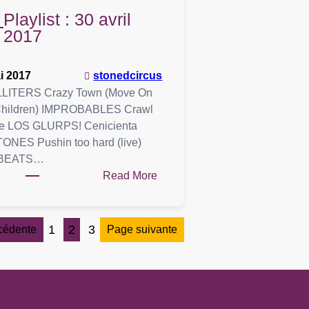
70
Playlist : 30 avril
VOL.2
2017
–
JUILLET
i 2017
stonedcircus
2017
LITERS Crazy Town (Move On
 Children) IMPROBABLES Crawl
me LOS GLURPS! Cenicienta
NES Pushin too hard (live)
BEATS…
:
Read More
Playlist
:
30
1
2
3
cédente
Page suivante
avril
2017