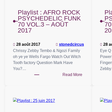
Playlist : AFRO ROCK
Pl
PSYCHEDELIC FUNK
P
70 VOL.3 – AOÛT
70
2017
20
28 août 2017
stonedcircus
28 a
Chrissy Zebby Tembo & Ngozi Family
Eye Q I
oh ye ye Wells Fargo Watch Out Witch
Power 
Tooth factory Question Mark Have
Finger
You?…
Zebb
:
Read More
Playlist
:
AFRO
ROCK
PSYCHEDELIC
FUNK