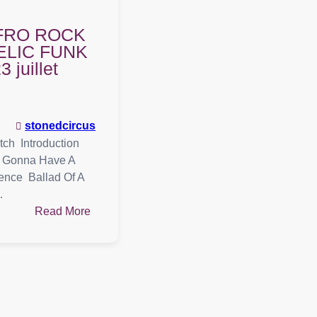
 AFRO ROCK
LIC FUNK
3 juillet
stonedcircus
h Introduction
 Gonna Have A
ience Ballad Of A
…
:
Read More
Playlist
:
AFRO
ROCK
PSYCHEDELIC
FUNK