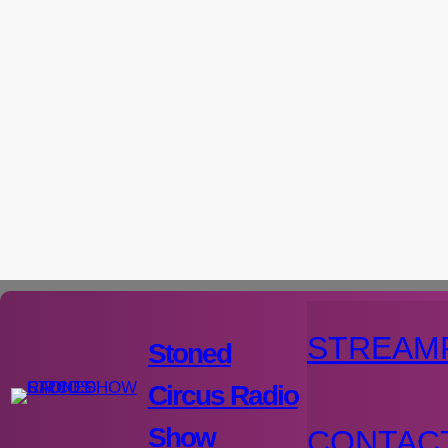
Aller
au
contenu
STREAM
Stoned
Circus Radio
Show
CONTAC