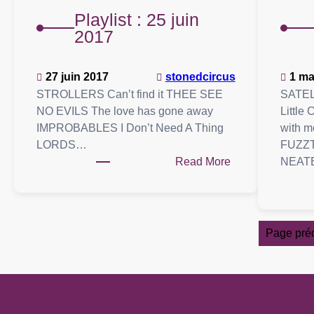
70
Playlist : 25 juin
VOL.3
2017
–
AOÛT
27 juin 2017
stonedcircus
1 ma
2017
STROLLERS Can’t find it THEE SEE
SATEL
NO EVILS The love has gone away
Little
IMPROBABLES I Don’t Need A Thing
with 
LORDS…
FUZZTO
:
Read More
NEAT
Playlist
:
25
juin
Page pré
2017