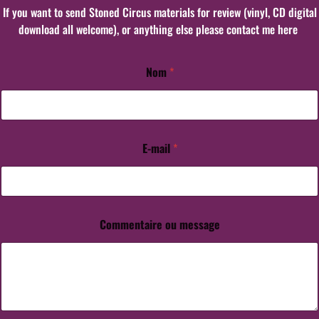
If you want to send Stoned Circus materials for review (vinyl, CD digital
download all welcome), or anything else please contact me here
Nom
*
E-mail
*
Commentaire ou message
o
u
m
e
s
s
a