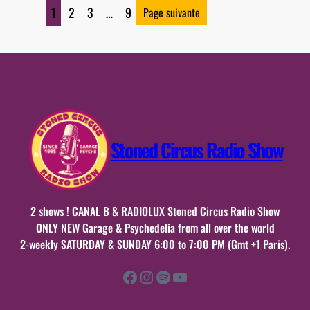
31
1
2
3
…
9
Page suivante
janvier
2026
Stoned Circus Radio Show
2 shows ! CANAL B & RADIOLUX Stoned Circus Radio Show
ONLY NEW Garage & Psychedelia from all over the world
2-weekly SATURDAY & SUNDAY 6:00 to 7:00 PM (Gmt +1 Paris).
Facebook
Instagram
Spotify
YouTube