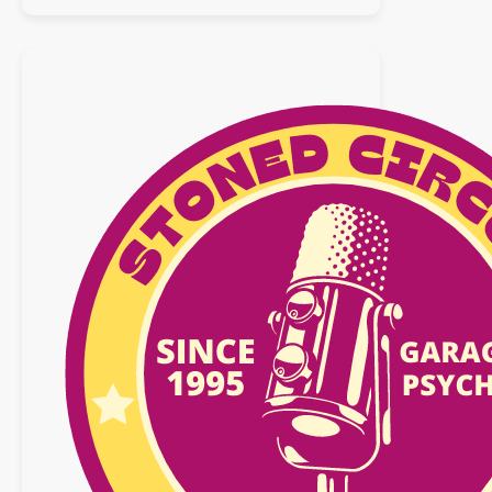
:
28
février
2026
n°40