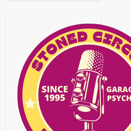
:
14
février
2026
n°39