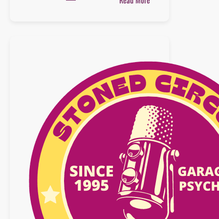
Read More
Playlist
:
04
juillet
2026
–
BEST
OF
ALBUMS
/
SINGLES
–
n°48