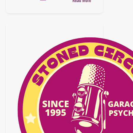
Read More
Playlist
:
04
juillet
2026
–
BEST
OF
ALBUMS
/
SINGLES
–
n°48