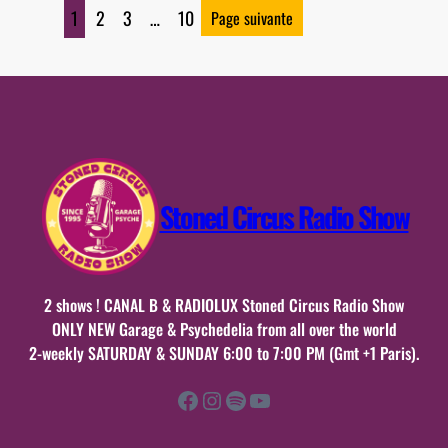
samedi
1
2
3
…
10
Page suivante
25
avril
2026
n°44
Stoned Circus Radio Show
2 shows ! CANAL B & RADIOLUX Stoned Circus Radio Show
ONLY NEW Garage & Psychedelia from all over the world
2-weekly SATURDAY & SUNDAY 6:00 to 7:00 PM (Gmt +1 Paris).
Facebook
Instagram
Spotify
YouTube