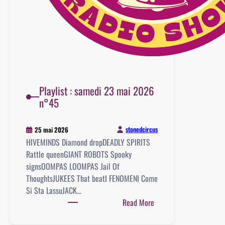
Playlist : samedi 23 mai 2026
n°45
stonedcircus
25 mai 2026
HIVEMINDS Diamond dropDEADLY SPIRITS
Rattle queenGIANT ROBOTS Spooky
signsOOMPAS LOOMPAS Jail Of
ThoughtsJUKEES That beatI FENOMENI Come
Si Sta LassuJACK…
:
Read More
Playlist