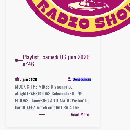
Playlist : samedi 06 juin 2026
n°46
stonedcircus
7 juin 2026
MUCK & THE MIRES It’s gonna be
alrightTRANSISTORS SubmundoKILLING
FLOORS I knowKING AUTOMATIC Pushin’ too
hardJUKEEZ Watch out!DATURA 4 The…
:
Read More
Playlist
: