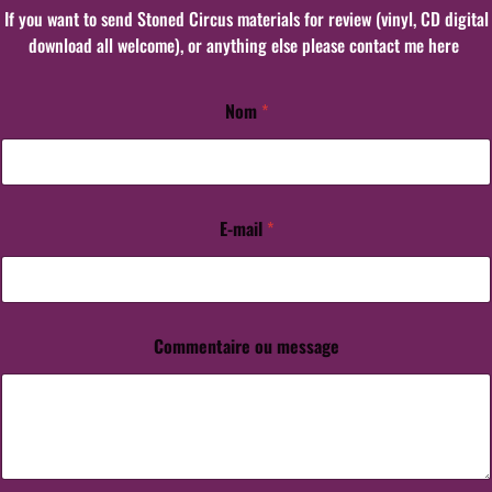
If you want to send Stoned Circus materials for review (vinyl, CD digital
download all welcome), or anything else please contact me here
Nom
*
*
E
-
m
a
i
E-mail
*
l
*
Commentaire ou message