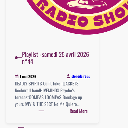
Playlist : samedi 25 avril 2026
n°44
stonedcircus
1 mai 2026
DEADLY SPIRITS Can’t take itJACKETS
Rocknroll bandHIVEMINDS Psyche’s
forecastOOMPAS LOOMPAS Bondage up
yours !VIV & THE SECT No Me Quiero…
:
Read More
Playlist
: