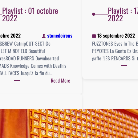
Playlist : 01 octobre
Playlist :
2022
2022
tobre 2022
stonedcircus
18 septembre 2022
SBREW CatnipOUT-SECT Go
FUZZTONES Eyes In The 
LET MINDFIELD Beautiful
PEYOTES La Gente Es Un
aresROAD RUNNERS Downhearted
gaffe !LES RENCARDS Si 
ADS Knowledge Comes with Death’s
TALL FACES Jusqu’à la fin du…
:
Read More
Playlist
:
01
octobre
2022