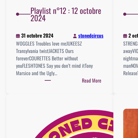
Playlist n°12 : 12 octobre
2024
31 octobre 2024
stonedcircus
2 oc
WOGGLES Troubles love meJUKEESZ
STRENG
Transylvania twistJACKETS Ours
awayVIO
foreverCOURETTES Better without
nightm
youFLESHTONES Say you don’t mind itTony
manNOM
Marsico and the Ugly…
Release
:
Read More
Playlist
n°12
:
12
octobre
2024