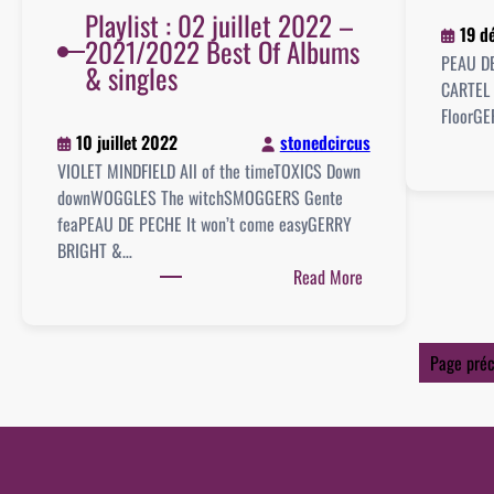
Playlist : 02 juillet 2022 –
19 d
2021/2022 Best Of Albums
PEAU DE
& singles
CARTEL
FloorG
10 juillet 2022
stonedcircus
VIOLET MINDFIELD All of the timeTOXICS Down
downWOGGLES The witchSMOGGERS Gente
feaPEAU DE PECHE It won’t come easyGERRY
BRIGHT &…
:
Read More
Playlist
:
02
Page pré
juillet
2022
–
2021/2022
Best