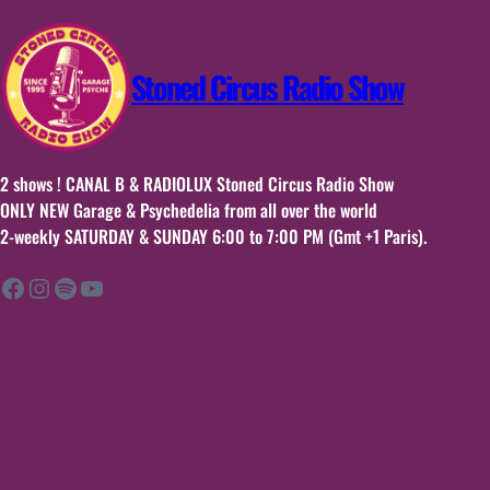
Of
Albums
&
Stoned Circus Radio Show
singles
2 shows ! CANAL B & RADIOLUX Stoned Circus Radio Show
ONLY NEW Garage & Psychedelia from all over the world
2-weekly SATURDAY & SUNDAY 6:00 to 7:00 PM (Gmt +1 Paris).
Facebook
Instagram
Spotify
YouTube