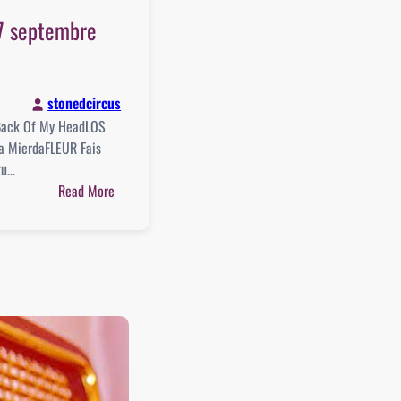
 17 septembre
stonedcircus
Back Of My HeadLOS
a MierdaFLEUR Fais
tu…
:
Read More
Playlist
:
17
septembre
2022