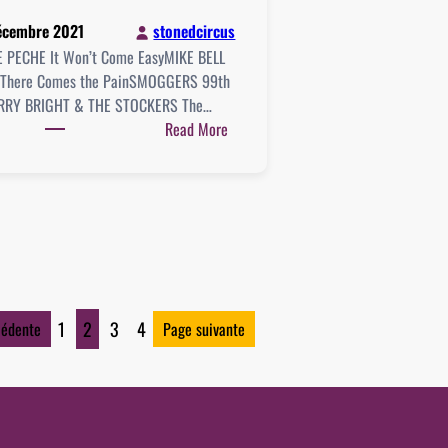
écembre 2021
stonedcircus
 PECHE It Won’t Come EasyMIKE BELL
 There Comes the PainSMOGGERS 99th
ERRY BRIGHT & THE STOCKERS The…
:
Read More
Playlist
:
11
décembre
2021
1
2
3
4
cédente
Page suivante