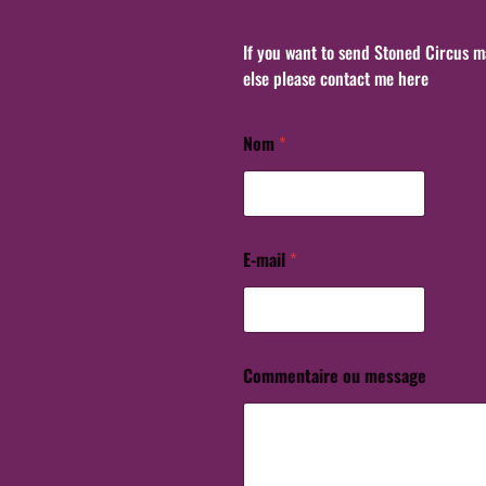
If you want to send Stoned Circus ma
else please contact me here
Nom
*
m
e
s
s
a
g
E-mail
*
e
o
u
*
Commentaire ou message