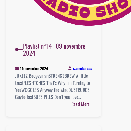
Playlist n°14 : 09 novembre
2024
stonedcircus
10 novembre 2024
JUKEEZ BoogeymanSTRENGSBREW A little
trustFLESHTONES That’s Why I’m Turning to
YouWOGGLES Anyway the windDUSTBURDS
Guybo lastBUES PILLS Don’t you love…
:
Read More
Playlist
n°14
: