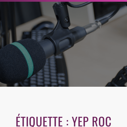
r
c
h
e
r
ÉTIQUETTE :
YEP ROC