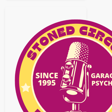
18
janvier
2025
n°18