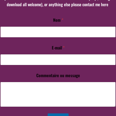
download all welcome), or anything else please contact me here
Nom
*
m
e
s
s
a
g
E-mail
*
e
E
-
m
a
Commentaire ou message
i
l
*