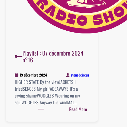
Playlist : 07 décembre 2024
n°16
stonedcircus
19 décembre 2024
HIGHER STATE By the viewJACKETS I
triedSENCES My girlFADEAWAYS It’s a
crying shameWOGGLES Wearing on my
soulWOGGLES Anyway the windMAL…
:
Read More
Playlist
: