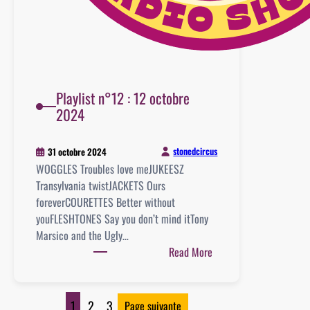
Playlist n°12 : 12 octobre
2024
stonedcircus
31 octobre 2024
WOGGLES Troubles love meJUKEESZ
Transylvania twistJACKETS Ours
foreverCOURETTES Better without
youFLESHTONES Say you don’t mind itTony
Marsico and the Ugly…
:
Read More
Playlist
n°12
:
1
2
3
Page suivante