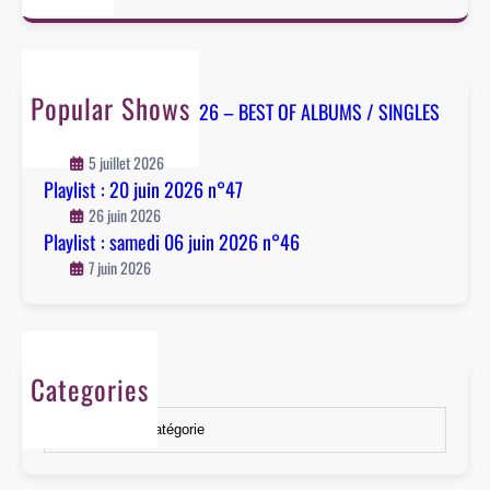
a
i
r
n
c
2
h
0
Popular Shows
Playlist : 04 juillet 2026 – BEST OF ALBUMS / SINGLES
2
– n°48
6
5 juillet 2026
n
Playlist : 20 juin 2026 n°47
°
26 juin 2026
4
Playlist : samedi 06 juin 2026 n°46
6
7 juin 2026
Categories
Catégories