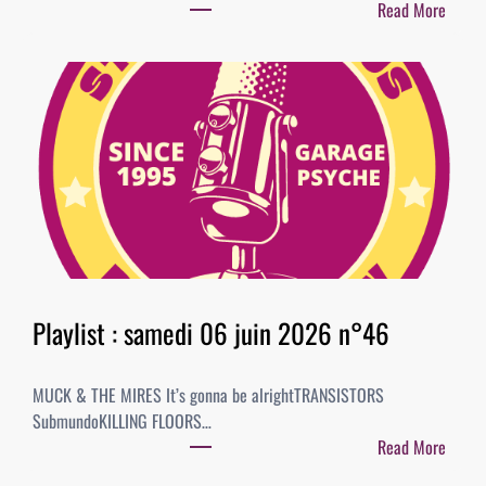
Read More
l
:
e
P
t
l
2
a
0
y
2
l
6
i
–
s
B
t
E
:
S
2
T
0
Playlist : samedi 06 juin 2026 n°46
O
j
F
u
A
MUCK & THE MIRES It’s gonna be alrightTRANSISTORS
i
L
SubmundoKILLING FLOORS…
n
B
Read More
2
U
:
0
M