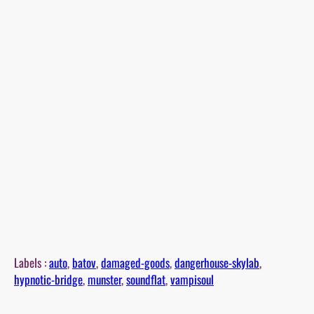
Labels :
auto
, 
batov
, 
damaged-goods
, 
dangerhouse-skylab
, 
hypnotic-bridge
, 
munster
, 
soundflat
, 
vampisoul