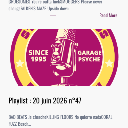
GRUESOMES You’re outta luckSMOGGERS Please never
changeFALKEN’S MAZE Upside down…
Read More
:
P
l
a
y
l
i
s
t
:
0
4
Playlist : 20 juin 2026 n°47
j
u
BAD BEATS Je chercheKILLING FLOORS No quierro nadaCORAL
i
FUZZ Beach…
l