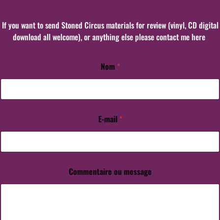
If you want to send Stoned Circus materials for review (vinyl, CD digital
download all welcome), or anything else please contact me here
Nom
*
E-mail
*
Commentaire ou message
N
o
m
N
o