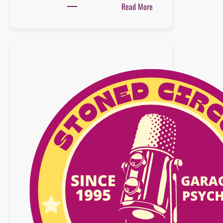
:
Read More
Playlist
:
12
mai
2019