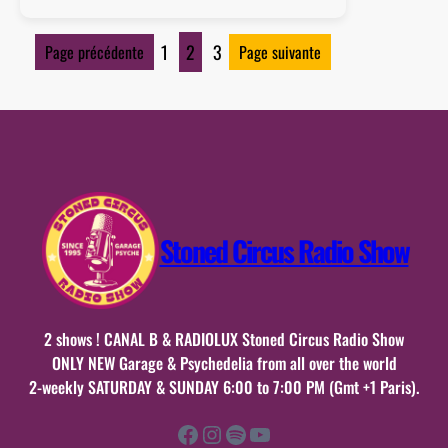
:
17
1
2
3
Page précédente
Page suivante
mars
2019
Stoned Circus Radio Show
2 shows ! CANAL B & RADIOLUX Stoned Circus Radio Show
ONLY NEW Garage & Psychedelia from all over the world
2-weekly SATURDAY & SUNDAY 6:00 to 7:00 PM (Gmt +1 Paris).
Facebook
Instagram
Spotify
YouTube