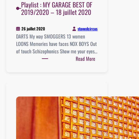
Playlist : MY GARAGE BEST OF
2019/2020 – 18 juillet 2020
stonedcircus
26 juillet 2020
DARTS My way SMOGGERS 13 women
LOONS Memories have faces NOX BOYS Out
of touch Schizophonics Show me your eyes…
:
Read More
Playlist
:
MY
GARAGE
BEST
OF
2019/2020
–
18
juillet