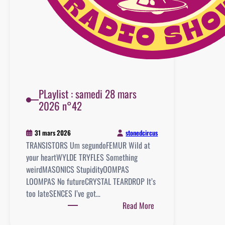
PLaylist : samedi 28 mars
2026 n°42
stonedcircus
31 mars 2026
TRANSISTORS Um segundoFEMUR Wild at
your heartWYLDE TRYFLES Something
weirdMASONICS StupidityOOMPAS
LOOMPAS No futureCRYSTAL TEARDROP It’s
too lateSENCES I’ve got…
:
Read More
PLaylist