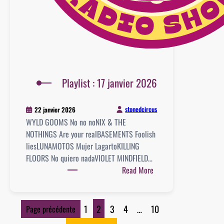
Playlist : 17 janvier 2026
stonedcircus
22 janvier 2026
WYLD GOOMS No no noNIX & THE
NOTHINGS Are your realBASEMENTS Foolish
liesLUNAMOTOS Mujer LagartoKILLING
FLOORS No quiero nadaVIOLET MINDFIELD…
:
Read More
Playlist
:
17
1
2
3
4
…
10
Page précédente
janvier