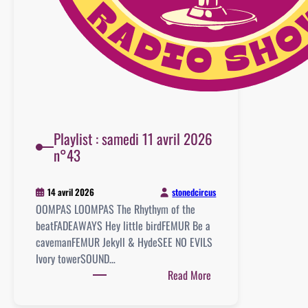
Playlist : samedi 11 avril 2026
n°43
stonedcircus
14 avril 2026
OOMPAS LOOMPAS The Rhythym of the
beatFADEAWAYS Hey little birdFEMUR Be a
cavemanFEMUR Jekyll & HydeSEE NO EVILS
Ivory towerSOUND…
:
Read More
Playlist
: