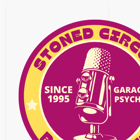
08
novembre
2025
n°33