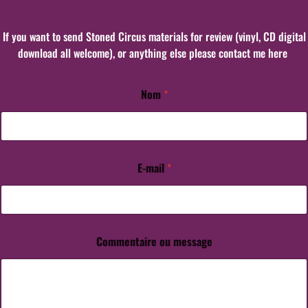
If you want to send Stoned Circus materials for review (vinyl, CD digital
download all welcome), or anything else please contact me here
Nom
*
E
-
m
a
i
l
E-mail
*
*
C
o
m
m
Commentaire ou message
e
n
t
a
i