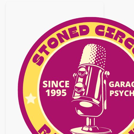
11
octobre
2025
n°31