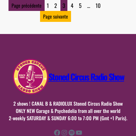
29
1
2
3
4
5
…
10
Page précédente
septembre
Page suivante
2025
n°30
Stoned Circus Radio Show
2 shows ! CANAL B & RADIOLUX Stoned Circus Radio Show
ONLY NEW Garage & Psychedelia from all over the world
2-weekly SATURDAY & SUNDAY 6:00 to 7:00 PM (Gmt +1 Paris).
Facebook
Instagram
Spotify
YouTube